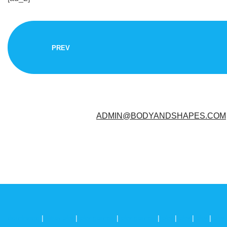
PREV
ADMIN@BODYANDSHAPES.COM
dominoqq
|
situs pkv
|
pkv games
|
pkv games
|
pkv
|
pkv
|
pkv
|
pkv