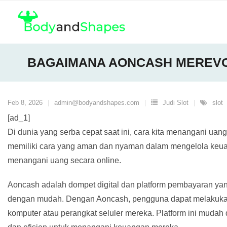
Skip
to
content
BAGAIMANA AONCASH MEREVO
Feb 8, 2026
admin@bodyandshapes.com
Judi Slot
slot
[ad_1]
Di dunia yang serba cepat saat ini, cara kita menangani uan
memiliki cara yang aman dan nyaman dalam mengelola keuan
menangani uang secara online.
Aoncash adalah dompet digital dan platform pembayaran y
dengan mudah. Dengan Aoncash, pengguna dapat melakukan
komputer atau perangkat seluler mereka. Platform ini muda