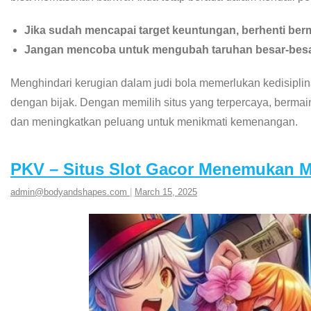
Jika sudah mencapai target keuntungan, berhenti berm
Jangan mencoba untuk mengubah taruhan besar-besa
Menghindari kerugian dalam judi bola memerlukan kedisipli
dengan bijak. Dengan memilih situs yang terpercaya, berma
dan meningkatkan peluang untuk menikmati kemenangan.
PKV – Situs Slot Gacor Menemukan M
admin@bodyandshapes.com
|
March 15, 2025