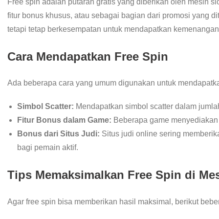
Free spin adalah putaran gratis yang diberikan oleh mesin s
fitur bonus khusus, atau sebagai bagian dari promosi yang dit
tetapi tetap berkesempatan untuk mendapatkan kemenangan
Cara Mendapatkan Free Spin
Ada beberapa cara yang umum digunakan untuk mendapatkan f
Simbol Scatter:
Mendapatkan simbol scatter dalam jumlah 
Fitur Bonus dalam Game:
Beberapa game menyediakan fit
Bonus dari Situs Judi:
Situs judi online sering memberik
bagi pemain aktif.
Tips Memaksimalkan Free Spin di Mes
Agar free spin bisa memberikan hasil maksimal, berikut bebe