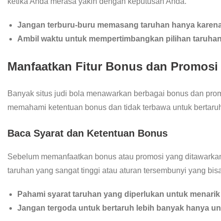
ketika Anda merasa yakin dengan keputusan Anda.
Jangan terburu-buru memasang taruhan hanya karena
Ambil waktu untuk mempertimbangkan pilihan taruhan 
Manfaatkan Fitur Bonus dan Promosi
Banyak situs judi bola menawarkan berbagai bonus dan pro
memahami ketentuan bonus dan tidak terbawa untuk bertaruh
Baca Syarat dan Ketentuan Bonus
Sebelum memanfaatkan bonus atau promosi yang ditawarkan,
taruhan yang sangat tinggi atau aturan tersembunyi yang bi
Pahami syarat taruhan yang diperlukan untuk menarik
Jangan tergoda untuk bertaruh lebih banyak hanya u