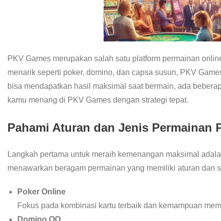
PKV Games merupakan salah satu platform permainan online
menarik seperti poker, domino, dan capsa susun, PKV Gam
bisa mendapatkan hasil maksimal saat bermain, ada beberap
kamu menang di PKV Games dengan strategi tepat.
Pahami Aturan dan Jenis Permainan
Langkah pertama untuk meraih kemenangan maksimal adala
menawarkan beragam permainan yang memiliki aturan dan str
Poker Online
Fokus pada kombinasi kartu terbaik dan kemampuan mem
Domino QQ