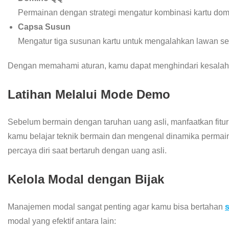
Permainan dengan strategi mengatur kombinasi kartu dom
Capsa Susun
Mengatur tiga susunan kartu untuk mengalahkan lawan sec
Dengan memahami aturan, kamu dapat menghindari kesalaha
Latihan Melalui Mode Demo
Sebelum bermain dengan taruhan uang asli, manfaatkan fit
kamu belajar teknik bermain dan mengenal dinamika permain
percaya diri saat bertaruh dengan uang asli.
Kelola Modal dengan Bijak
Manajemen modal sangat penting agar kamu bisa bertahan
s
modal yang efektif antara lain: