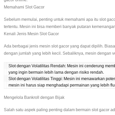
Memahami Slot Gacor
Sebelum memulai, penting untuk memahami apa itu slot gaco
tertentu. Mesin ini bisa memberi banyak putaran kemenangan
Kenali Jenis Mesin Slot Gacor
Ada berbagai jenis mesin slot gacor yang dapat dipilih. Bia
dengan jumlah yang lebih kecil. Sebaliknya, mesin dengan v
Slot dengan Volatilitas Rendah: Mesin ini cenderung memb
yang ingin bermain lebih lama dengan risiko rendah.

Slot dengan Volatilitas Tinggi: Mesin ini menawarkan pot
mesin ini harus siap menghadapi permainan yang lebih fluk
Mengelola Bankroll dengan Bijak
Salah satu aspek paling penting dalam bermain slot gacor a