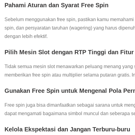
Pahami Aturan dan Syarat Free Spin
Sebelum menggunakan free spin, pastikan kamu memahami atur
spin, dan persyaratan taruhan (wagering) yang harus dipen
dengan lebih efektif.
Pilih Mesin Slot dengan RTP Tinggi dan Fitu
Tidak semua mesin slot menawarkan peluang menang yang sam
memberikan free spin atau multiplier selama putaran gratis
Gunakan Free Spin untuk Mengenal Pola Per
Free spin juga bisa dimanfaatkan sebagai sarana untuk me
dapat mengamati bagaimana simbol muncul dan seberapa sering
Kelola Ekspektasi dan Jangan Terburu-buru