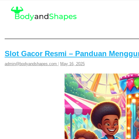
Skip
to
content
Slot Gacor Resmi – Panduan Menggun
admin@bodyandshapes.com
|
May 16, 2025