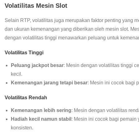
Volatilitas Mesin Slot
Selain RTP, volatilitas juga merupakan faktor penting yan
dan ukuran kemenangan yang diberikan oleh mesin slot. Mes
dengan volatilitas tinggi menawarkan peluang untuk kemenan
Volatilitas Tinggi
Peluang jackpot besar
: Mesin dengan volatilitas tingg
kecil.
Kemenangan jarang tetapi besar
: Mesin ini cocok bagi
Volatilitas Rendah
Kemenangan lebih sering
: Mesin dengan volatilitas re
Hadiah kecil namun stabil
: Mesin ini cocok bagi pemain
konsisten.