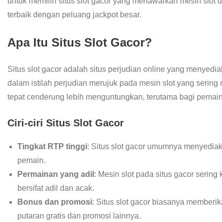
untuk memilih situs slot gacor yang menawarkan mesin slot
terbaik dengan peluang jackpot besar.
Apa Itu Situs Slot Gacor?
Situs slot gacor adalah situs perjudian online yang menyed
dalam istilah perjudian merujuk pada mesin slot yang seri
tepat cenderung lebih menguntungkan, terutama bagi pemain
Ciri-ciri Situs Slot Gacor
Tingkat RTP tinggi
: Situs slot gacor umumnya menyedia
pemain.
Permainan yang adil
: Mesin slot pada situs gacor ser
bersifat adil dan acak.
Bonus dan promosi
: Situs slot gacor biasanya member
putaran gratis dan promosi lainnya.