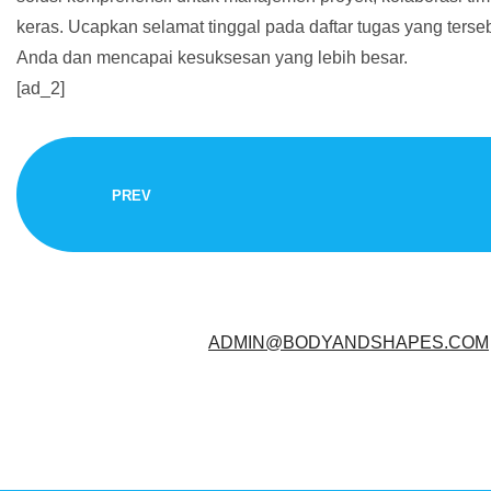
keras. Ucapkan selamat tinggal pada daftar tugas yang ter
Anda dan mencapai kesuksesan yang lebih besar.
[ad_2]
PREV
ADMIN@BODYANDSHAPES.COM