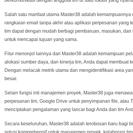
berkomunikasi dengan anggota tim di satu lokasi yang nyam
Salah satu manfaat utama Master38 adalah kemampuannya u
rangkaian email tanpa akhir atau aplikasi perpesanan yang 
tim dapat dengan mudah berbagi pembaruan, masukan, dan f
untuk mencapai tujuan yang sama.
Fitur menonjol lainnya dari Master38 adalah kemampuan pe
alokasi sumber daya, dan kinerja tim, Anda dapat membuat k
Dengan melacak metrik utama dan mengidentifikasi area yan
besar.
Selain fungsi inti manajemen proyek, Master38 juga menawa
perpesanan tim, Google Drive untuk penyimpanan file, atau 
menciptakan pengalaman yang lancar bagi Anda dan tim And
Secara keseluruhan, Master38 adalah terobosan baru bagi b
solusi komprehensif untuk manajemen proyek, kolaborasi tim