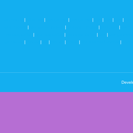
dominoqq
|
situs pkv
|
pkv games
|
pkv games
|
pkv
|
pkv
|
pkv
|
pkv
slot maxwin
|
slot gacor maxwin
|
slot anti rungkat
|
x500 slot
|
demo 
menuqq daftar
|
murniqq daftar
|
hematqq daftar
|
pkv
|
pkv games 
games qq
|
pkv qq
|
qq
|
pkv qq
|
poker
|
link alternatif sbobet
|
sbobe
Devel