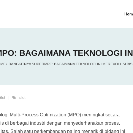
Hom
PO: BAGAIMANA TEKNOLOGI INI
OME
/
BANGKITNYA SUPERMPO: BAGAIMANA TEKNOLOGI INI MEREVOLUSI BIS
Slot
slot
ologi Multi-Process Optimization (MPO) meningkat secara
isnis di berbagai industri dengan menyederhanakan proses,
litas. Salah satu perkembangan paling menarik di bidang ini