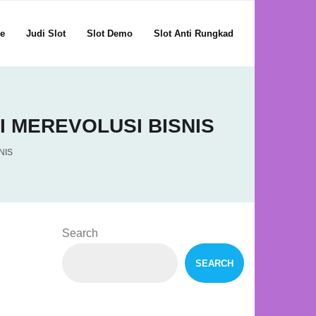
e
Judi Slot
Slot Demo
Slot Anti Rungkad
 MEREVOLUSI BISNIS
NIS
Search
SEARCH