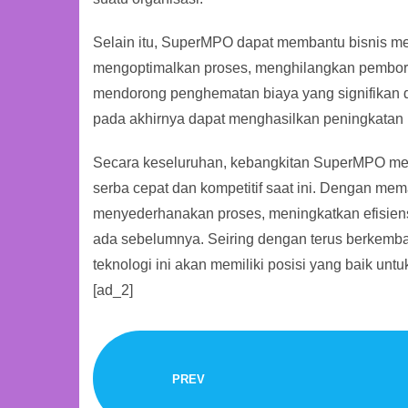
Selain itu, SuperMPO dapat membantu bisnis me
mengoptimalkan proses, menghilangkan pemboros
mendorong penghematan biaya yang signifikan d
pada akhirnya dapat menghasilkan peningkatan 
Secara keseluruhan, kebangkitan SuperMPO meng
serba cepat dan kompetitif saat ini. Dengan mem
menyederhanakan proses, meningkatkan efisiens
ada sebelumnya. Seiring dengan terus berkem
teknologi ini akan memiliki posisi yang baik untuk
[ad_2]
PREV