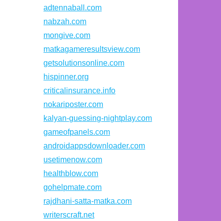
adtennaball.com
nabzah.com
mongive.com
matkagameresultsview.com
getsolutionsonline.com
hispinner.org
criticalinsurance.info
nokariposter.com
kalyan-guessing-nightplay.com
gameofpanels.com
androidappsdownloader.com
usetimenow.com
healthblow.com
gohelpmate.com
rajdhani-satta-matka.com
writerscraft.net