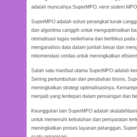
adalah munculnya SuperMPO, versi sistem MPO t
SuperMPO adalah solusi perangkat lunak cangg
dan algoritma canggih untuk mengoptimalkan ba
otomatisasi tugas sederhana dan berfokus pada o
menganalisis data dalam jumlah besar dan men
rekomendasi cerdas untuk meningkatkan efisiens
Salah satu manfaat utama SuperMPO adalah ke
Seiring pertumbuhan dan perubahan bisnis, Sup
meningkatkan strategi optimalisasinya. Kemampu
menjadi yang terdepan dalam persaingan dan be
Keunggulan lain SuperMPO adalah skalabilitasny
untuk memenuhi kebutuhan dan persyaratan terte
meningkatkan proses layanan pelanggan, Super
suatu organisasi.