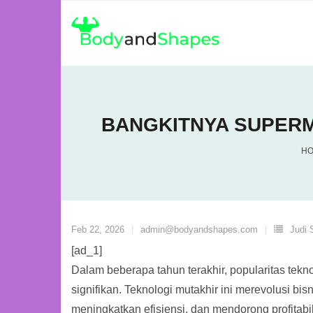
Skip
to
content
BANGKITNYA SUPERM
H
Feb 22, 2026
admin@bodyandshapes.com
Judi 
[ad_1]
Dalam beberapa tahun terakhir, popularitas tekn
signifikan. Teknologi mutakhir ini merevolusi b
meningkatkan efisiensi, dan mendorong profitabi