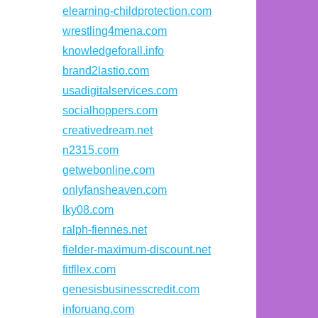
elearning-childprotection.com
wrestling4mena.com
knowledgeforall.info
brand2lastio.com
usadigitalservices.com
socialhoppers.com
creativedream.net
n2315.com
getwebonline.com
onlyfansheaven.com
lky08.com
ralph-fiennes.net
fielder-maximum-discount.net
fitfllex.com
genesisbusinesscredit.com
inforuang.com