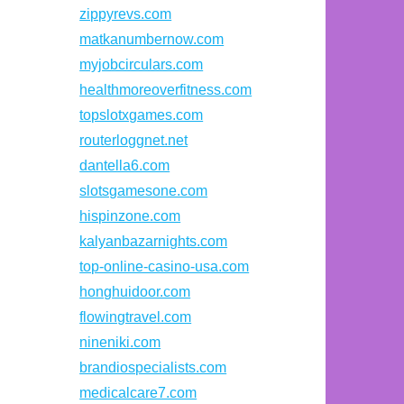
zippyrevs.com
matkanumbernow.com
myjobcirculars.com
healthmoreoverfitness.com
topslotxgames.com
routerloggnet.net
dantella6.com
slotsgamesone.com
hispinzone.com
kalyanbazarnights.com
top-online-casino-usa.com
honghuidoor.com
flowingtravel.com
nineniki.com
brandiospecialists.com
medicalcare7.com