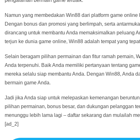
pengalaman bermain game terbaik.
Namun yang membedakan Win88 dari platform game online 
Dengan bonus dan promosi yang berlimpah, serta antarmuk
dirancang untuk membantu Anda memaksimalkan peluang And
terjun ke dunia game online, Win88 adalah tempat yang tepa
Selain beragam pilihan permainan dan fitur ramah pemain
Anda terpenuhi. Baik Anda memiliki pertanyaan tentang game
mereka selalu siap membantu Anda. Dengan Win88, Anda da
bermain game Anda.
Jadi jika Anda siap untuk melepaskan kemenangan beruntun
pilihan permainan, bonus besar, dan dukungan pelanggan ter
menunggu lebih lama lagi – daftar sekarang dan mulailah 
[ad_2]