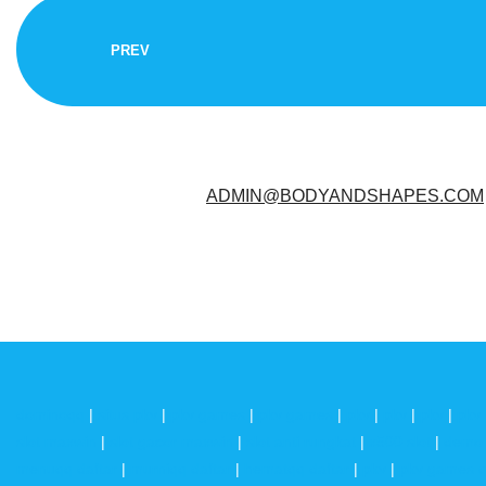
PREV
ADMIN@BODYANDSHAPES.COM
dominoqq
|
situs pkv
|
pkv games
|
pkv games
|
pkv
|
pkv
|
pkv
|
pkv
slot maxwin
|
slot gacor maxwin
|
slot anti rungkat
|
x500 slot
|
demo 
menuqq daftar
|
murniqq daftar
|
hematqq daftar
|
pkv
|
pkv games 