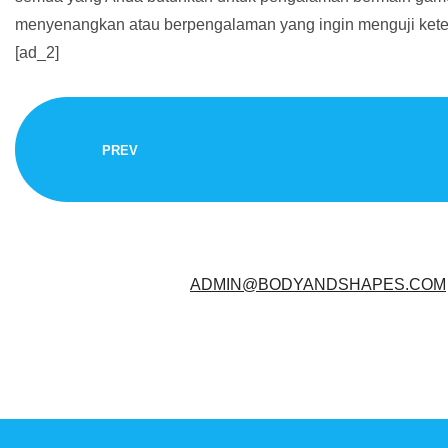
menyenangkan atau berpengalaman yang ingin menguji keter
[ad_2]
PREV
ADMIN@BODYANDSHAPES.COM