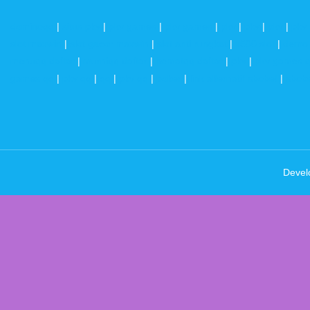
dominoqq
|
situs pkv
|
pkv games
|
pkv games
|
pkv
|
pkv
|
pkv
|
pkv
slot maxwin
|
slot gacor maxwin
|
slot anti rungkat
|
x500 slot
|
demo 
menuqq daftar
|
murniqq daftar
|
hematqq daftar
|
pkv
|
pkv games 
games qq
|
pkv qq
|
qq
|
pkv qq
|
poker
|
link alternatif sbobet
|
sbobe
Devel