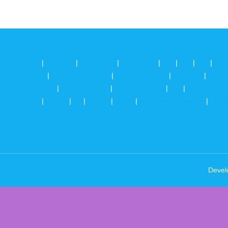
dominoqq
|
situs pkv
|
pkv games
|
pkv games
|
pkv
|
pkv
|
pkv
|
pkv
slot maxwin
|
slot gacor maxwin
|
slot anti rungkat
|
x500 slot
|
demo 
menuqq daftar
|
murniqq daftar
|
hematqq daftar
|
pkv
|
pkv games 
games qq
|
pkv qq
|
qq
|
pkv qq
|
poker
|
link alternatif sbobet
|
sbobe
Devel