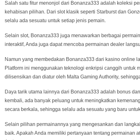
Salah satu fitur menonjol dari Bonanza333 adalah koleksi pe
kehabisan pilihan. Dari slot klasik seperti Starburst dan 
selalu ada sesuatu untuk setiap jenis pemain.
Selain slot, Bonanza333 juga menawarkan berbagai permainan
interaktif, Anda juga dapat mencoba permainan dealer lang
Namun yang membedakan Bonanza333 dari kasino online lai
Platform ini menggunakan teknologi enkripsi canggih untuk 
dilisensikan dan diatur oleh Malta Gaming Authority, sehing
Daya tarik utama lainnya dari Bonanza333 adalah bonus da
kembali, ada banyak peluang untuk meningkatkan kemenanga
secara berkala, sehingga selalu ada sesuatu yang baru untuk
Selain pilihan permainannya yang mengesankan dan langk
baik. Apakah Anda memiliki pertanyaan tentang permainan 