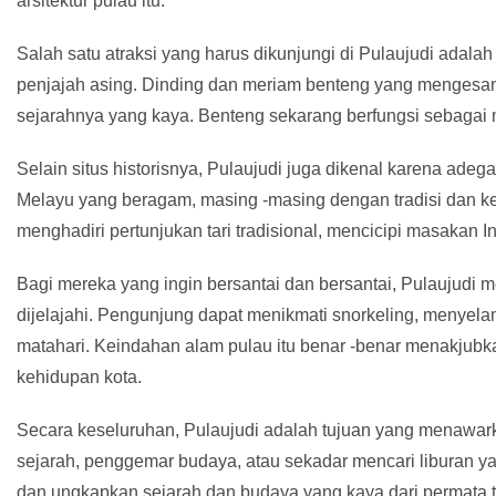
arsitektur pulau itu.
Salah satu atraksi yang harus dikunjungi di Pulaujudi adala
penjajah asing. Dinding dan meriam benteng yang mengesan
sejarahnya yang kaya. Benteng sekarang berfungsi sebagai 
Selain situs historisnya, Pulaujudi juga dikenal karena a
Melayu yang beragam, masing -masing dengan tradisi dan k
menghadiri pertunjukan tari tradisional, mencicipi masakan I
Bagi mereka yang ingin bersantai dan bersantai, Pulaujudi me
dijelajahi. Pengunjung dapat menikmati snorkeling, menyela
matahari. Keindahan alam pulau itu benar -benar menakjubka
kehidupan kota.
Secara keseluruhan, Pulaujudi adalah tujuan yang menawar
sejarah, penggemar budaya, atau sekadar mencari liburan yan
dan ungkapkan sejarah dan budaya yang kaya dari permata t