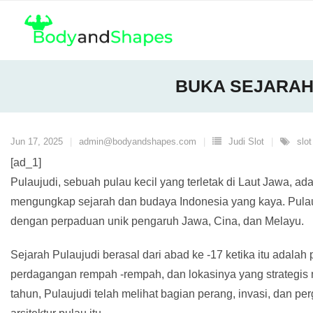
Skip
to
content
BUKA SEJARAH
Jun 17, 2025
admin@bodyandshapes.com
Judi Slot
slot
[ad_1]
Pulaujudi, sebuah pulau kecil yang terletak di Laut Jawa, 
mengungkap sejarah dan budaya Indonesia yang kaya. Pulau 
dengan perpaduan unik pengaruh Jawa, Cina, dan Melayu.
Sejarah Pulaujudi berasal dari abad ke -17 ketika itu adal
perdagangan rempah -rempah, dan lokasinya yang strategis 
tahun, Pulaujudi telah melihat bagian perang, invasi, dan 