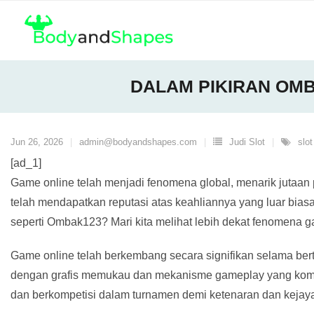
Skip
to
content
DALAM PIKIRAN OMB
Jun 26, 2026
admin@bodyandshapes.com
Judi Slot
slot
[ad_1]
Game online telah menjadi fenomena global, menarik jutaan 
telah mendapatkan reputasi atas keahliannya yang luar bia
seperti Ombak123? Mari kita melihat lebih dekat fenomena ga
Game online telah berkembang secara signifikan selama be
dengan grafis memukau dan mekanisme gameplay yang komple
dan berkompetisi dalam turnamen demi ketenaran dan kejayaa