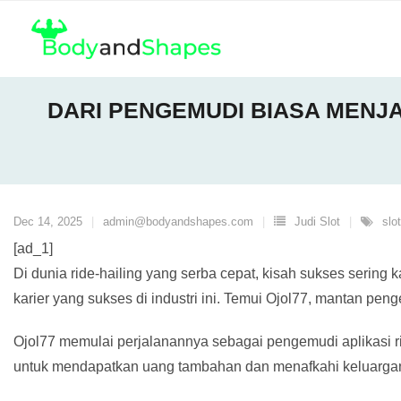
Skip
to
content
DARI PENGEMUDI BIASA MENJ
Dec 14, 2025
admin@bodyandshapes.com
Judi Slot
slot
[ad_1]
Di dunia ride-hailing yang serba cepat, kisah sukses sering
karier yang sukses di industri ini. Temui Ojol77, mantan pe
Ojol77 memulai perjalanannya sebagai pengemudi aplikasi ri
untuk mendapatkan uang tambahan dan menafkahi keluargany