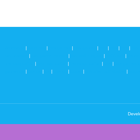
dominoqq
|
situs pkv
|
pkv games
|
pkv games
|
pkv
|
pkv
|
pkv
|
pkv
slot maxwin
|
slot gacor maxwin
|
slot anti rungkat
|
x500 slot
|
demo 
menuqq daftar
|
murniqq daftar
|
hematqq daftar
|
pkv
|
pkv games 
games qq
|
pkv qq
|
qq
|
pkv qq
|
poker
|
link alternatif sbobet
|
sbobe
Devel