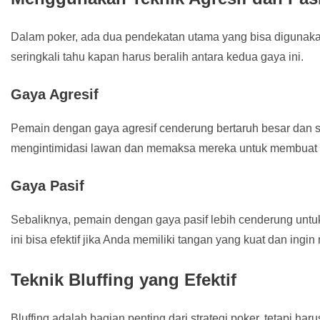
Dalam poker, ada dua pendekatan utama yang bisa digunakan
seringkali tahu kapan harus beralih antara kedua gaya ini.
Gaya Agresif
Pemain dengan gaya agresif cenderung bertaruh besar dan s
mengintimidasi lawan dan memaksa mereka untuk membuat k
Gaya Pasif
Sebaliknya, pemain dengan gaya pasif lebih cenderung unt
ini bisa efektif jika Anda memiliki tangan yang kuat dan ingi
Teknik Bluffing yang Efektif
Bluffing adalah bagian penting dari strategi poker, tetapi ha