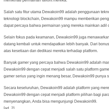
menikmati permainan favorit mereka.
Salah satu fitur utama Dewakoin99 adalah penggunaan tek
teknologi blockchain, Dewakoin99 mampu memberikan penga
dapat percaya bahwa permainan yang mereka mainkan adil d
Selain fokus pada keamanan, Dewakoin99 juga menawarkan
datang kembali untuk mendapatkan lebih banyak. Dari bon
atas kesetiaan dan dedikasi mereka terhadap platform.
Banyak gamer yang percaya bahwa Dewakoin99 adalah masa
Dewakoin99 dengan cepat menjadi salah satu platform game 
gamer serius yang ingin menang besar, Dewakoin99 punya s
Secara keseluruhan, Dewakoin99 adalah platform yang mere
Dewakoin99 dengan cepat menjadi platform pilihan bagi pa
menyenangkan, Anda bisa mengunjungi Dewakoin99.
[ad_2]