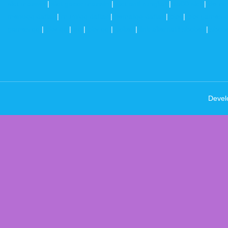
slot maxwin
|
slot gacor maxwin
|
slot anti rungkat
|
x500 slot
|
demo 
menuqq daftar
|
murniqq daftar
|
hematqq daftar
|
pkv
|
pkv games 
games qq
|
pkv qq
|
qq
|
pkv qq
|
poker
|
link alternatif sbobet
|
sbobe
Devel