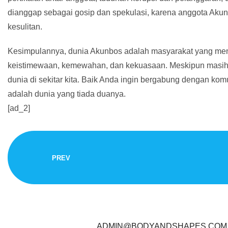
dianggap sebagai gosip dan spekulasi, karena anggota Ak
kesulitan.
Kesimpulannya, dunia Akunbos adalah masyarakat yang me
keistimewaan, kemewahan, dan kekuasaan. Meskipun masih d
dunia di sekitar kita. Baik Anda ingin bergabung dengan kom
adalah dunia yang tiada duanya.
[ad_2]
PREV
ADMIN@BODYANDSHAPES.COM