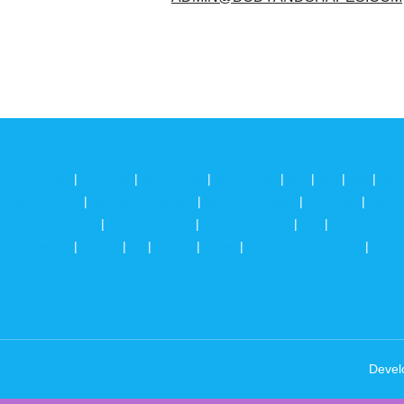
dominoqq
|
situs pkv
|
pkv games
|
pkv games
|
pkv
|
pkv
|
pkv
|
pkv
slot maxwin
|
slot gacor maxwin
|
slot anti rungkat
|
x500 slot
|
demo 
menuqq daftar
|
murniqq daftar
|
hematqq daftar
|
pkv
|
pkv games 
games qq
|
pkv qq
|
qq
|
pkv qq
|
poker
|
link alternatif sbobet
|
sbobe
Devel