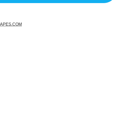
APES.COM