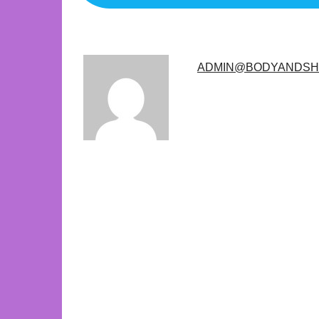
ADMIN@BODYANDSH