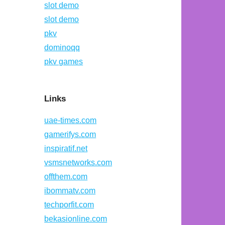
slot demo
slot demo
pkv
dominoqq
pkv games
Links
uae-times.com
gamerifys.com
inspiratif.net
vsmsnetworks.com
offthem.com
ibommatv.com
techporfit.com
bekasionline.com