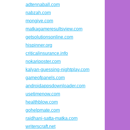
adtennaball.com
nabzah.com
mongive.com
matkagameresultsview.com
getsolutionsonline.com
hispinner.org
criticalinsurance.info
nokariposter.com
kalyan-guessing-nightplay.com
gameofpanels.com
androidappsdownloader.com
usetimenow.com
healthblow.com
gohelpmate.com
rajdhani-satta-matka.com
writerscraft.net