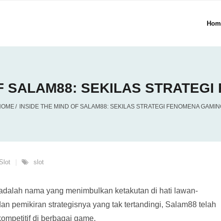
Hom
OF SALAM88: SEKILAS STRATEG
HOME
/
INSIDE THE MIND OF SALAM88: SEKILAS STRATEGI FENOMENA GAMI
Slot
slot
 adalah nama yang menimbulkan ketakutan di hati lawan-
n pemikiran strategisnya yang tak tertandingi, Salam88 telah
mpetitif di berbagai game.