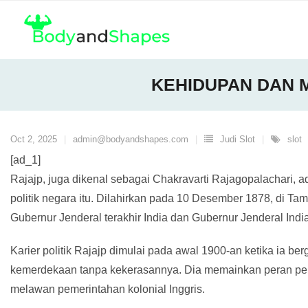
Skip
to
content
KEHIDUPAN DAN M
Oct 2, 2025
admin@bodyandshapes.com
Judi Slot
slot
[ad_1]
Rajajp, juga dikenal sebagai Chakravarti Rajagopalachari, 
politik negara itu. Dilahirkan pada 10 Desember 1878, di Ta
Gubernur Jenderal terakhir India dan Gubernur Jenderal Indi
Karier politik Rajajp dimulai pada awal 1900-an ketika ia
kemerdekaan tanpa kekerasannya. Dia memainkan peran pent
melawan pemerintahan kolonial Inggris.