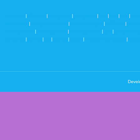
dominoqq
|
situs pkv
|
pkv games
|
pkv games
|
pkv
|
pkv
|
pkv
|
pkv
slot maxwin
|
slot gacor maxwin
|
slot anti rungkat
|
x500 slot
|
demo 
menuqq daftar
|
murniqq daftar
|
hematqq daftar
|
pkv
|
pkv games 
games qq
|
pkv qq
|
qq
|
pkv qq
|
poker
|
link alternatif sbobet
|
sbobe
Devel