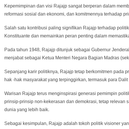
Kepemimpinan dan visi Rajajp sangat berperan dalam memben
reformasi sosial dan ekonomi, dan komitmennya terhadap pr
Salah satu kontribusi paling signifikan Rajajp terhadap poli
Konstituante dan memainkan peran penting dalam memastika
Pada tahun 1948, Rajajp ditunjuk sebagai Gubernur Jenderal
menjabat sebagai Ketua Menteri Negara Bagian Madras (sek
Sepanjang karir politiknya, Rajajp tetap berkomitmen pada p
hak -hak masyarakat yang terpinggirkan, termasuk para Dali
Warisan Rajajp terus menginspirasi generasi pemimpin politik
prinsip-prinsip non-kekerasan dan demokrasi, tetap releva
dunia yang lebih baik.
Sebagai kesimpulan, Rajajp adalah tokoh politik visioner 