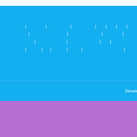
dominoqq
|
situs pkv
|
pkv games
|
pkv games
|
pkv
|
pkv
|
pkv
|
pkv
slot maxwin
|
slot gacor maxwin
|
slot anti rungkat
|
x500 slot
|
demo 
menuqq daftar
|
murniqq daftar
|
hematqq daftar
|
pkv
|
pkv games 
games qq
|
pkv qq
|
qq
|
pkv qq
|
poker
|
link alternatif sbobet
|
sbobe
Devel