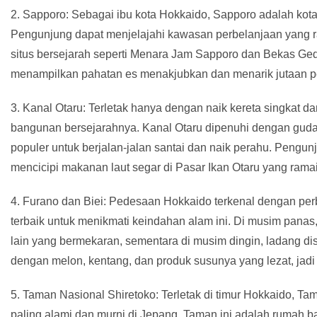
2. Sapporo: Sebagai ibu kota Hokkaido, Sapporo adalah kot
Pengunjung dapat menjelajahi kawasan perbelanjaan yang ra
situs bersejarah seperti Menara Jam Sapporo dan Bekas Ge
menampilkan pahatan es menakjubkan dan menarik jutaan pe
3. Kanal Otaru: Terletak hanya dengan naik kereta singkat 
bangunan bersejarahnya. Kanal Otaru dipenuhi dengan guda
populer untuk berjalan-jalan santai dan naik perahu. Pengun
mencicipi makanan laut segar di Pasar Ikan Otaru yang ramai
4. Furano dan Biei: Pedesaan Hokkaido terkenal dengan perb
terbaik untuk menikmati keindahan alam ini. Di musim pan
lain yang bermekaran, sementara di musim dingin, ladang dis
dengan melon, kentang, dan produk susunya yang lezat, jadi
5. Taman Nasional Shiretoko: Terletak di timur Hokkaido,
paling alami dan murni di Jepang. Taman ini adalah rumah ba