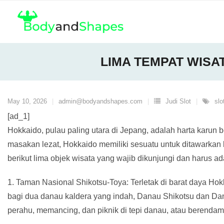
Skip
to
content
LIMA TEMPAT WISA
May 10, 2026
admin@bodyandshapes.com
Judi Slot
slo
[ad_1]
Hokkaido, pulau paling utara di Jepang, adalah harta karu
masakan lezat, Hokkaido memiliki sesuatu untuk ditawarkan
berikut lima objek wisata yang wajib dikunjungi dan harus a
1. Taman Nasional Shikotsu-Toya: Terletak di barat daya H
bagi dua danau kaldera yang indah, Danau Shikotsu dan Dan
perahu, memancing, dan piknik di tepi danau, atau berendam s