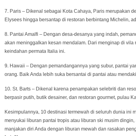
7. Paris – Dikenal sebagai Kota Cahaya, Paris merupakan
Elysees hingga bersantap di restoran berbintang Michelin, a
8. Pantai Amalfi – Dengan desa-desanya yang indah, pemanda
akan meninggalkan kesan mendalam. Dari menginap di vila m
keindahan permata Italia ini.
9. Hawaii – Dengan pemandangannya yang subur, pantai yan
orang. Baik Anda lebih suka bersantai di pantai atau mendak
10. St. Barts – Dikenal karena penampakan selebriti dan re
berpasir putih, butik desainer, dan restoran gourmet, pulau
Kesimpulannya, 10 destinasi termewah di seluruh dunia i
menyukai liburan pantai tropis atau liburan ski musim ding
manjakan diri Anda dengan liburan mewah dan rasakan peng