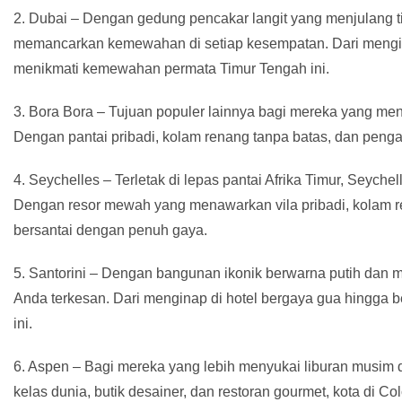
2. Dubai – Dengan gedung pencakar langit yang menjulang t
memancarkan kemewahan di setiap kesempatan. Dari menginap 
menikmati kemewahan permata Timur Tengah ini.
3. Bora Bora – Tujuan populer lainnya bagi mereka yang menca
Dengan pantai pribadi, kolam renang tanpa batas, dan peng
4. Seychelles – Terletak di lepas pantai Afrika Timur, Seych
Dengan resor mewah yang menawarkan vila pribadi, kolam ren
bersantai dengan penuh gaya.
5. Santorini – Dengan bangunan ikonik berwarna putih dan 
Anda terkesan. Dari menginap di hotel bergaya gua hingga b
ini.
6. Aspen – Bagi mereka yang lebih menyukai liburan musim 
kelas dunia, butik desainer, dan restoran gourmet, kota di Colo