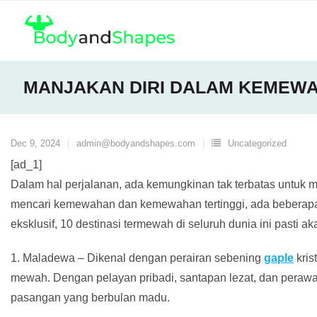
Skip
to
content
MANJAKAN DIRI DALAM KEMEWAH
Dec 9, 2024
admin@bodyandshapes.com
Uncategorized
[ad_1]
Dalam hal perjalanan, ada kemungkinan tak terbatas untuk
mencari kemewahan dan kemewahan tertinggi, ada beberapa d
eksklusif, 10 destinasi termewah di seluruh dunia ini pasti
1. Maladewa – Dikenal dengan perairan sebening
gaple
kris
mewah. Dengan pelayan pribadi, santapan lezat, dan perawata
pasangan yang berbulan madu.