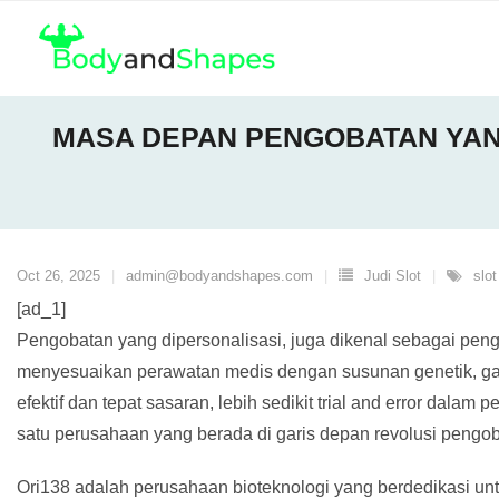
Skip
to
content
MASA DEPAN PENGOBATAN YAN
Oct 26, 2025
admin@bodyandshapes.com
Judi Slot
slot
[ad_1]
Pengobatan yang dipersonalisasi, juga dikenal sebagai pen
menyesuaikan perawatan medis dengan susunan genetik, gaya
efektif dan tepat sasaran, lebih sedikit trial and error dala
satu perusahaan yang berada di garis depan revolusi pengoba
Ori138 adalah perusahaan bioteknologi yang berdedikasi un