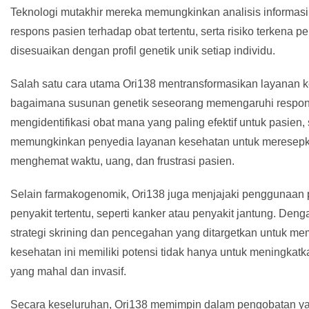
Teknologi mutakhir mereka memungkinkan analisis informasi
respons pasien terhadap obat tertentu, serta risiko terkena 
disesuaikan dengan profil genetik unik setiap individu.
Salah satu cara utama Ori138 mentransformasikan layanan 
bagaimana susunan genetik seseorang memengaruhi respons 
mengidentifikasi obat mana yang paling efektif untuk pasien,
memungkinkan penyedia layanan kesehatan untuk meresepkan 
menghemat waktu, uang, dan frustrasi pasien.
Selain farmakogenomik, Ori138 juga menjajaki penggunaan pen
penyakit tertentu, seperti kanker atau penyakit jantung. Den
strategi skrining dan pencegahan yang ditargetkan untuk me
kesehatan ini memiliki potensi tidak hanya untuk meningk
yang mahal dan invasif.
Secara keseluruhan, Ori138 memimpin dalam pengobatan yan