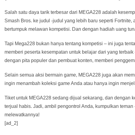
Salah satu daya tarik terbesar dari MEGA228 adalah kesemp
Smash Bros. ke judul -judul yang lebih baru seperti Fortni
bertumpuk melawan kompetisi. Dan dengan hadiah uang tunai 
Tapi Mega228 bukan hanya tentang kompetisi – ini juga tent
memberi peserta kesempatan untuk belajar dari yang terba
dengan pita populer dan pembuat konten, memberi penggema
Selain semua aksi bermain game, MEGA228 juga akan memil
ingin menambah koleksi game Anda atau hanya ingin menjelaj
Tiket untuk MEGA228 sedang dijual sekarang, dan dengan ke
terjual habis. Jadi, ambil pengontrol Anda, kumpulkan teman
melewatkannya!
[ad_2]