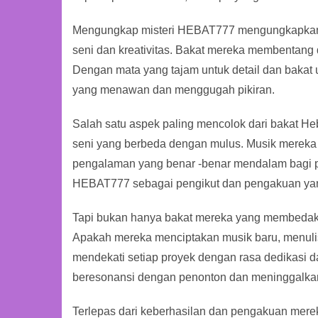
Mengungkap misteri HEBAT777 mengungkapkan 
seni dan kreativitas. Bakat mereka membentang d
Dengan mata yang tajam untuk detail dan bakat 
yang menawan dan menggugah pikiran.
Salah satu aspek paling mencolok dari bakat
seni yang berbeda dengan mulus. Musik mereka 
pengalaman yang benar -benar mendalam bagi pe
HEBAT777 sebagai pengikut dan pengakuan yang
Tapi bukan hanya bakat mereka yang membedakan
Apakah mereka menciptakan musik baru, menul
mendekati setiap proyek dengan rasa dedikasi da
beresonansi dengan penonton dan meninggalka
Terlepas dari keberhasilan dan pengakuan mere