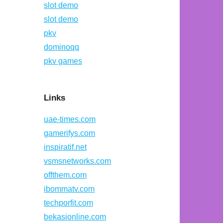
slot demo
slot demo
pkv
dominoqq
pkv games
Links
uae-times.com
gamerifys.com
inspiratif.net
vsmsnetworks.com
offthem.com
ibommatv.com
techporfit.com
bekasionline.com