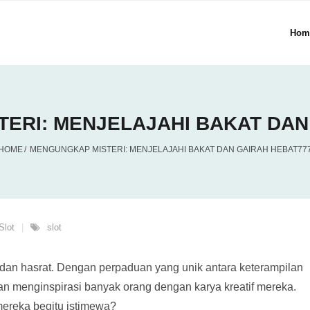
Hom
ERI: MENJELAJAHI BAKAT DAN
HOME
/
MENGUNGKAP MISTERI: MENJELAJAHI BAKAT DAN GAIRAH HEBAT77
Slot
slot
 dan hasrat. Dengan perpaduan yang unik antara keterampilan
dan menginspirasi banyak orang dengan karya kreatif mereka.
ereka begitu istimewa?