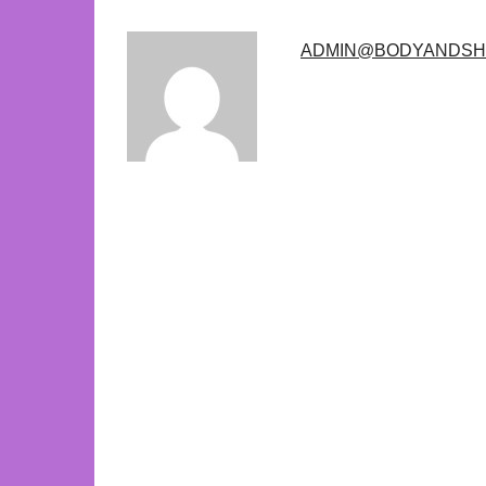
ADMIN@BODYANDSH