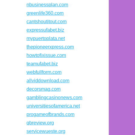
nbusinessplan.com
greenlife360.com
cantshoutitout.com
expressufabet.biz
mypuertoplata.net
thepioneerxpress.com
howtofixissue.com
teamufabet.biz
webfullform.com
allviddownload.com
decorsmag.com
gamblingcasinonews.com
universitiesofamerica.net
progameofbrands.com
qbreview.org
servicewueste.org