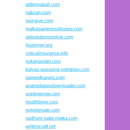
adtennaball.com
nabzah.com
mongive.com
matkagameresultsview.com
getsolutionsonline.com
hispinner.org
criticalinsurance.info
nokariposter.com
kalyan-guessing-nightplay.com
gameofpanels.com
androidappsdownloader.com
usetimenow.com
healthblow.com
gohelpmate.com
rajdhani-satta-matka.com
writerscraft.net