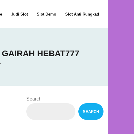
e
Judi Slot
Slot Demo
Slot Anti Rungkad
 GAIRAH HEBAT777
7
Search
SEARCH