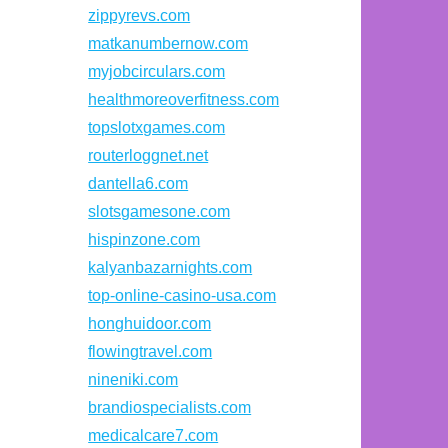
zippyrevs.com
matkanumbernow.com
myjobcirculars.com
healthmoreoverfitness.com
topslotxgames.com
routerloggnet.net
dantella6.com
slotsgamesone.com
hispinzone.com
kalyanbazarnights.com
top-online-casino-usa.com
honghuidoor.com
flowingtravel.com
nineniki.com
brandiospecialists.com
medicalcare7.com