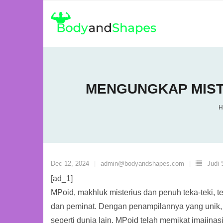
Skip
to
content
MENGUNGKAP MISTE
H
Dec 12, 2024
admin@bodyandshapes.com
Judi 
[ad_1]
MPoid, makhluk misterius dan penuh teka-teki, te
dan peminat. Dengan penampilannya yang unik, 
seperti dunia lain, MPoid telah memikat imajinas