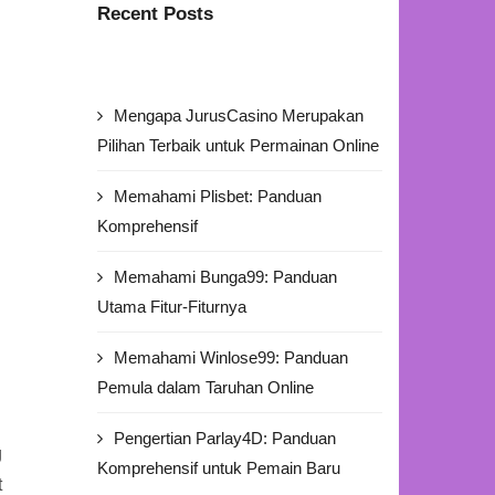
Recent Posts
g
Mengapa JurusCasino Merupakan
Pilihan Terbaik untuk Permainan Online
Memahami Plisbet: Panduan
Komprehensif
Memahami Bunga99: Panduan
Utama Fitur-Fiturnya
Memahami Winlose99: Panduan
Pemula dalam Taruhan Online
Pengertian Parlay4D: Panduan
g
Komprehensif untuk Pemain Baru
t