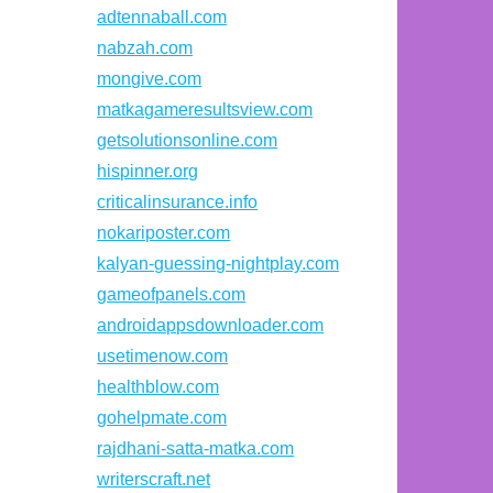
adtennaball.com
nabzah.com
mongive.com
matkagameresultsview.com
getsolutionsonline.com
hispinner.org
criticalinsurance.info
nokariposter.com
kalyan-guessing-nightplay.com
gameofpanels.com
androidappsdownloader.com
usetimenow.com
healthblow.com
gohelpmate.com
rajdhani-satta-matka.com
writerscraft.net