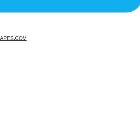
APES.COM