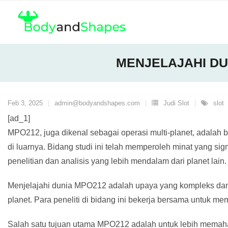
Skip
to
content
MENJELAJAHI DU
Feb 3, 2025
admin@bodyandshapes.com
Judi Slot
slot
[ad_1]
MPO212, juga dikenal sebagai operasi multi-planet, adalah b
di luarnya. Bidang studi ini telah memperoleh minat yang si
penelitian dan analisis yang lebih mendalam dari planet lain.
Menjelajahi dunia MPO212 adalah upaya yang kompleks dan be
planet. Para peneliti di bidang ini bekerja bersama untuk memp
Salah satu tujuan utama MPO212 adalah untuk lebih memahami