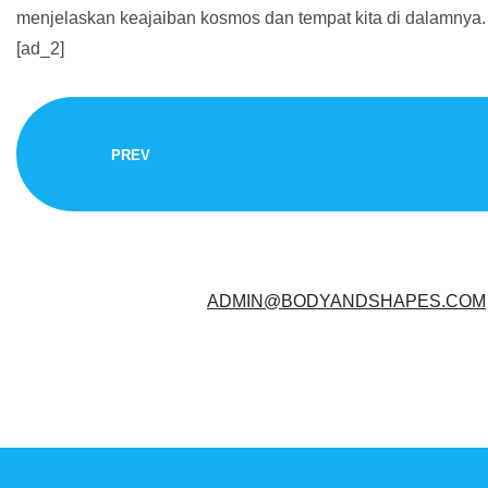
menjelaskan keajaiban kosmos dan tempat kita di dalamnya.
[ad_2]
PREV
ADMIN@BODYANDSHAPES.COM