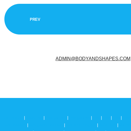
PREV
ADMIN@BODYANDSHAPES.COM
dominoqq
|
situs pkv
|
pkv games
|
pkv games
|
pkv
|
pkv
|
pkv
|
pkv
slot maxwin
|
slot gacor maxwin
|
slot anti rungkat
|
x500 slot
|
demo 