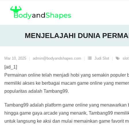
Skip
to
content
MENJELAJAHI DUNIA PERMA
Mar 10, 2025
admin@bodyandshapes.com
Judi Slot
slot
[ad_1]
Permainan online telah menjadi hobi yang semakin populer b
memiliki akses ke berbagai macam game online yang memenuh
popularitas adalah Tambang99.
Tambang99 adalah platform game online yang menawarkan be
hingga game gaya arcade yang menarik, Tambang99 memiliki
untuk langsung ke aksi dan mulai memainkan game favorit m