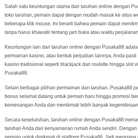
Salah satu keuntungan utama dari taruhan online dengan Pus
toko taruhan, pemain dapat dengan mudah masuk ke situs 
beberapa klik mouse. Ini berarti bahwa pemain dapat menik
tanpa harus khawatir tentang jam buka atau waktu perjalanan
Keuntungan lain dari taruhan online dengan Pusaka88 adala
permainan kasino, atau bentuk perjudian lainnya, Anda pas
kasino tradisional seperti blackjack dan roulette hingga slo
Pusaka88.
Selain berbagai pilihan permainan dan taruhan, Pusaka88 
bonus selamat datang untuk pemain baru hingga promosi ber
kemenangan Anda dan menikmati lebih banyak kegembiraan 
Secara keseluruhan, taruhan online dengan Pusaka88 mena
taruhan Anda dari kenyamanan rumah Anda sendiri. Dengan be
pemain untuk dinikmati di platform Pusaka88. Jadi mengapa