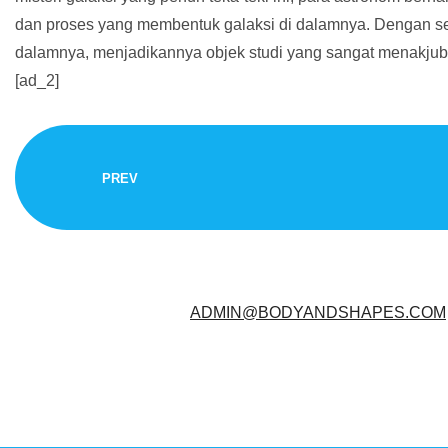
dan proses yang membentuk galaksi di dalamnya. Dengan se
dalamnya, menjadikannya objek studi yang sangat menakjub
[ad_2]
PREV
ADMIN@BODYANDSHAPES.COM