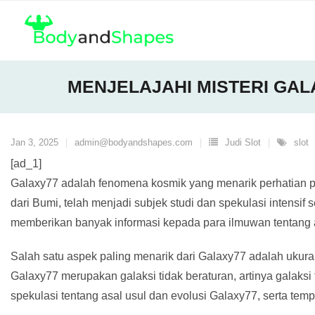
Skip
to
content
MENJELAJAHI MISTERI GAL
Jan 3, 2025
admin@bodyandshapes.com
Judi Slot
slot
[ad_1]
Galaxy77 adalah fenomena kosmik yang menarik perhatian par
dari Bumi, telah menjadi subjek studi dan spekulasi intensif
memberikan banyak informasi kepada para ilmuwan tentang
Salah satu aspek paling menarik dari Galaxy77 adalah ukuran 
Galaxy77 merupakan galaksi tidak beraturan, artinya galaksi 
spekulasi tentang asal usul dan evolusi Galaxy77, serta temp