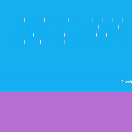
dominoqq
|
situs pkv
|
pkv games
|
pkv games
|
pkv
|
pkv
|
pkv
|
pkv
slot maxwin
|
slot gacor maxwin
|
slot anti rungkat
|
x500 slot
|
demo 
menuqq daftar
|
murniqq daftar
|
hematqq daftar
|
pkv
|
pkv games 
games qq
|
pkv qq
|
qq
|
pkv qq
|
poker
|
link alternatif sbobet
|
sbobe
Devel