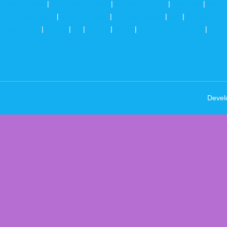
slot maxwin
|
slot gacor maxwin
|
slot anti rungkat
|
x500 slot
|
demo 
menuqq daftar
|
murniqq daftar
|
hematqq daftar
|
pkv
|
pkv games 
games qq
|
pkv qq
|
qq
|
pkv qq
|
poker
|
link alternatif sbobet
|
sbobe
Devel