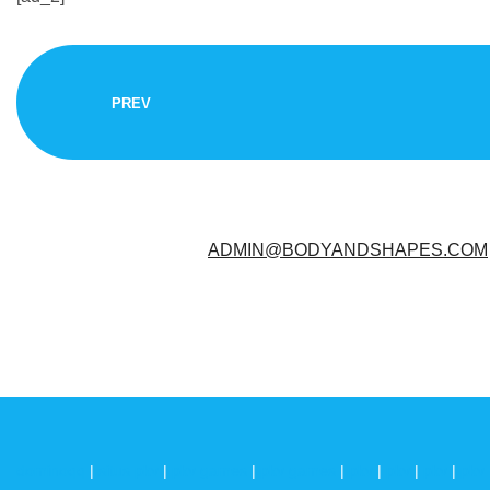
PREV
ADMIN@BODYANDSHAPES.COM
dominoqq
|
situs pkv
|
pkv games
|
pkv games
|
pkv
|
pkv
|
pkv
|
pkv