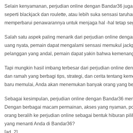
Selain kenyamanan, perjudian online dengan Bandar36 jug
seperti blackjack dan roulette, atau lebih suka sensasi taru
memperbarui penawarannya untuk menjaga hal -hal tetap sega
Salah satu aspek paling menarik dari perjudian online d
uang nyata, pemain dapat mengalami sensasi memukul jack
pelanggan yang andal, pemain dapat yakin bahwa kemenan
Tapi mungkin hasil imbang terbesar dari perjudian online 
dan ramah yang berbagi tips, strategi, dan cerita tentang
baru memulai, Anda akan menemukan banyak orang yang berp
Sebagai kesimpulan, perjudian online dengan Bandar36 me
Dengan berbagai macam permainan, akses yang nyaman, po
orang beralih ke perjudian online sebagai bentuk hiburan 
yang menanti Anda di Bandar36?
[ad_2]