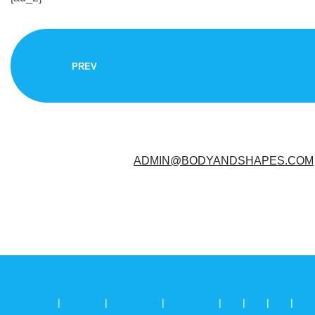
PREV
ADMIN@BODYANDSHAPES.COM
dominoqq
|
situs pkv
|
pkv games
|
pkv games
|
pkv
|
pkv
|
pkv
|
pkv