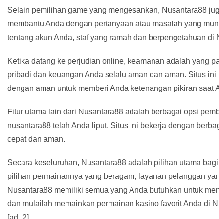
Selain pemilihan game yang mengesankan, Nusantara88 jug
membantu Anda dengan pertanyaan atau masalah yang mungk
tentang akun Anda, staf yang ramah dan berpengetahuan di 
Ketika datang ke perjudian online, keamanan adalah yang p
pribadi dan keuangan Anda selalu aman dan aman. Situs ini 
dengan aman untuk memberi Anda ketenangan pikiran saat 
Fitur utama lain dari Nusantara88 adalah berbagai opsi pemb
nusantara88 telah Anda liput. Situs ini bekerja dengan b
cepat dan aman.
Secara keseluruhan, Nusantara88 adalah pilihan utama bag
pilihan permainannya yang beragam, layanan pelanggan ya
Nusantara88 memiliki semua yang Anda butuhkan untuk meni
dan mulailah memainkan permainan kasino favorit Anda di N
[ad_2]