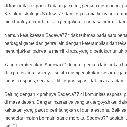
di komunitas esports. Dalam game ini, pemain mengontrol p
Keahlian strategis Sadewa77 dan kerja sama tim yang sem
membuatnya mendapatkan pengakuan dan rasa hormat dari 
Namun kesuksesan Sadewa77 tidak terbatas pada satu pertand
berbagai game dan genre lain dengan keterampilan dan tekad 
menunjukkan bahwa ia memiliki apa yang diperlukan untuk b
Yang membedakan Sadewa77 dengan pemain lain bukan hanya k
dan profesionalismenya, selalu memperlakukan sesama gam
industri esports, secara aktif berpartisipasi dalam acara dan
Seiring dengan kiprahnya Sadewa77 di komunitas esports, pa
di masa depan. Dengan hasratnya yang tak tergoyahkan dal
kekuatan yang patut diperhitungkan di dunia esports. Baik 
mengejar impian bermain game mereka, Sadewa77 adalah jua
[ad_2]