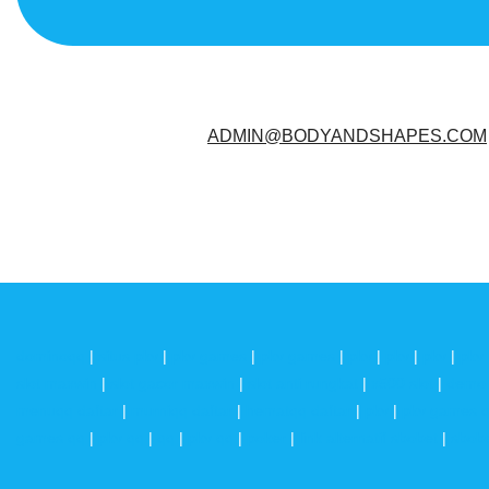
ADMIN@BODYANDSHAPES.COM
dominoqq
|
situs pkv
|
pkv games
|
pkv games
|
pkv
|
pkv
|
pkv
|
pkv
slot maxwin
|
slot gacor maxwin
|
slot anti rungkat
|
x500 slot
|
demo 
menuqq daftar
|
murniqq daftar
|
hematqq daftar
|
pkv
|
pkv games 
games qq
|
pkv qq
|
qq
|
pkv qq
|
poker
|
link alternatif sbobet
|
sbobe