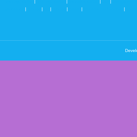
menuqq daftar
|
murniqq daftar
|
hematqq daftar
|
pkv
|
pkv games 
games qq
|
pkv qq
|
qq
|
pkv qq
|
poker
|
link alternatif sbobet
|
sbobe
Devel