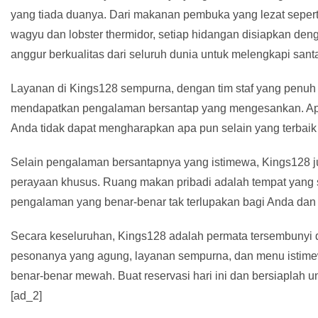
yang tiada duanya. Dari makanan pembuka yang lezat seperti 
wagyu dan lobster thermidor, setiap hidangan disiapkan de
anggur berkualitas dari seluruh dunia untuk melengkapi san
Layanan di Kings128 sempurna, dengan tim staf yang penuh
mendapatkan pengalaman bersantap yang mengesankan. Ap
Anda tidak dapat mengharapkan apa pun selain yang terbaik 
Selain pengalaman bersantapnya yang istimewa, Kings128 j
perayaan khusus. Ruang makan pribadi adalah tempat yang 
pengalaman yang benar-benar tak terlupakan bagi Anda dan
Secara keseluruhan, Kings128 adalah permata tersembunyi
pesonanya yang agung, layanan sempurna, dan menu istimewa
benar-benar mewah. Buat reservasi hari ini dan bersiaplah
[ad_2]