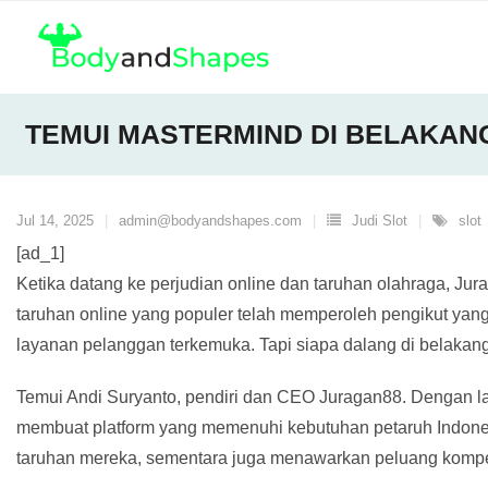
Skip
to
content
TEMUI MASTERMIND DI BELAKANG
Jul 14, 2025
admin@bodyandshapes.com
Judi Slot
slot
[ad_1]
Ketika datang ke perjudian online dan taruhan olahraga, Ju
taruhan online yang populer telah memperoleh pengikut yang
layanan pelanggan terkemuka. Tapi siapa dalang di belakan
Temui Andi Suryanto, pendiri dan CEO Juragan88. Dengan la
membuat platform yang memenuhi kebutuhan petaruh Indon
taruhan mereka, sementara juga menawarkan peluang kompeti