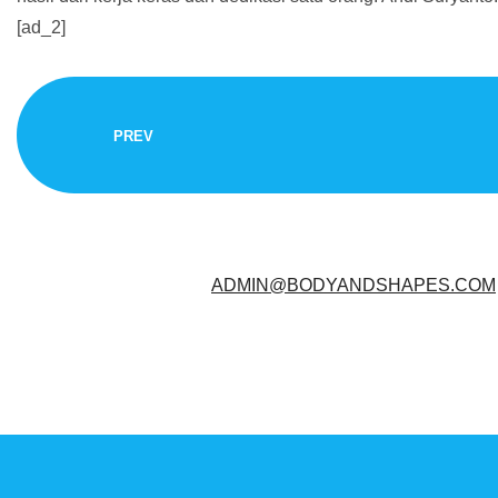
[ad_2]
PREV
ADMIN@BODYANDSHAPES.COM