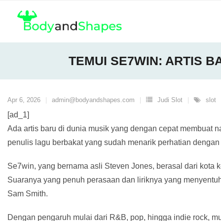
Skip
to
content
TEMUI SE7WIN: ARTIS 
Apr 6, 2026
admin@bodyandshapes.com
Judi Slot
slot
[ad_1]
Ada artis baru di dunia musik yang dengan cepat membuat 
penulis lagu berbakat yang sudah menarik perhatian dengan si
Se7win, yang bernama asli Steven Jones, berasal dari kota ke
Suaranya yang penuh perasaan dan liriknya yang menyentuh h
Sam Smith.
Dengan pengaruh mulai dari R&B, pop, hingga indie rock, 