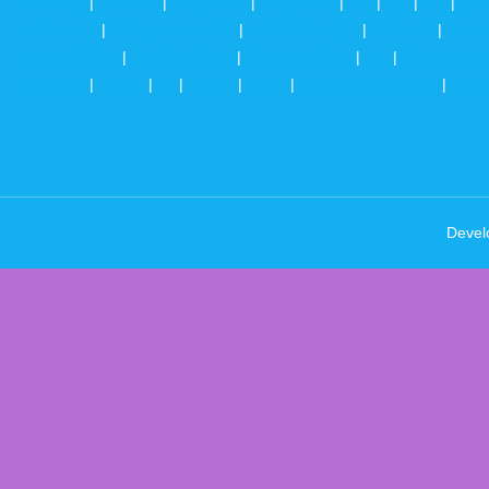
dominoqq
|
situs pkv
|
pkv games
|
pkv games
|
pkv
|
pkv
|
pkv
|
pkv
slot maxwin
|
slot gacor maxwin
|
slot anti rungkat
|
x500 slot
|
demo 
menuqq daftar
|
murniqq daftar
|
hematqq daftar
|
pkv
|
pkv games 
games qq
|
pkv qq
|
qq
|
pkv qq
|
poker
|
link alternatif sbobet
|
sbobe
Devel