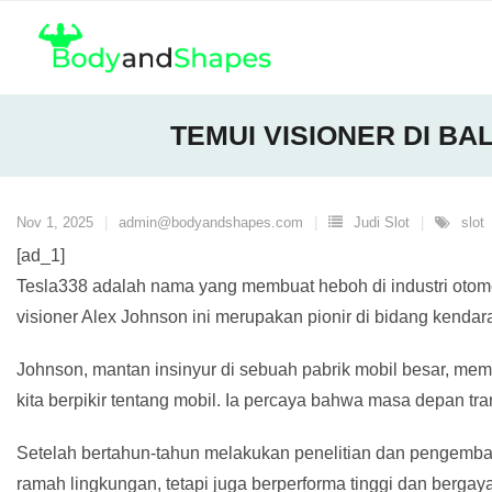
Skip
to
content
TEMUI VISIONER DI BA
Nov 1, 2025
admin@bodyandshapes.com
Judi Slot
slot
[ad_1]
Tesla338 adalah nama yang membuat heboh di industri otomot
visioner Alex Johnson ini merupakan pionir di bidang kendaraa
Johnson, mantan insinyur di sebuah pabrik mobil besar, me
kita berpikir tentang mobil. Ia percaya bahwa masa depan tra
Setelah bertahun-tahun melakukan penelitian dan pengemban
ramah lingkungan, tetapi juga berperforma tinggi dan berga