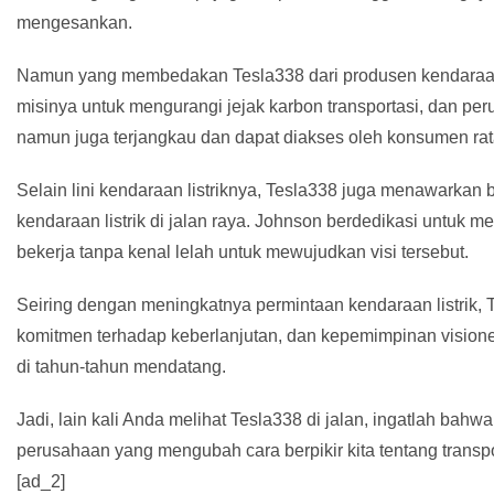
mengesankan.
Namun yang membedakan Tesla338 dari produsen kendaraan l
misinya untuk mengurangi jejak karbon transportasi, dan
namun juga terjangkau dan dapat diakses oleh konsumen rata
Selain lini kendaraan listriknya, Tesla338 juga menawarkan
kendaraan listrik di jalan raya. Johnson berdedikasi untuk 
bekerja tanpa kenal lelah untuk mewujudkan visi tersebut.
Seiring dengan meningkatnya permintaan kendaraan listrik, T
komitmen terhadap keberlanjutan, dan kepemimpinan visioner
di tahun-tahun mendatang.
Jadi, lain kali Anda melihat Tesla338 di jalan, ingatlah ba
perusahaan yang mengubah cara berpikir kita tentang transpo
[ad_2]