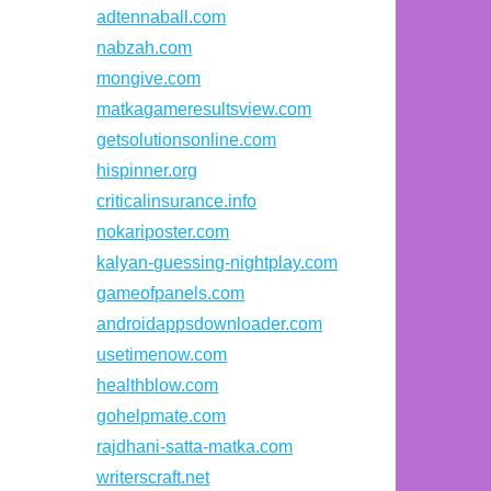
adtennaball.com
nabzah.com
mongive.com
matkagameresultsview.com
getsolutionsonline.com
hispinner.org
criticalinsurance.info
nokariposter.com
kalyan-guessing-nightplay.com
gameofpanels.com
androidappsdownloader.com
usetimenow.com
healthblow.com
gohelpmate.com
rajdhani-satta-matka.com
writerscraft.net