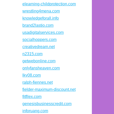
elearning-childprotection.com
wrestling4mena.com
knowledgeforall.info
brand2lastio.com
usadigitalservices.com
socialhoppers.com
creativedream.net
n2315.com
getwebonline.com
onlyfansheaven.com
lky08.com
ralph-fiennes.net
fielder-maximum-discount.net
fitfllex.com
genesisbusinesscredit.com
inforuang.com