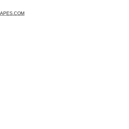
APES.COM