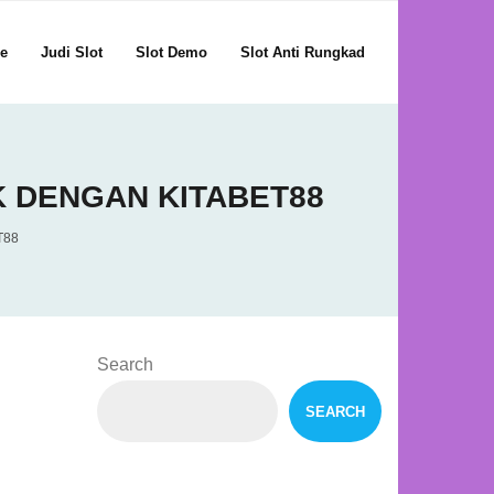
e
Judi Slot
Slot Demo
Slot Anti Rungkad
K DENGAN KITABET88
T88
Search
SEARCH