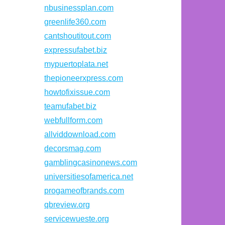
nbusinessplan.com
greenlife360.com
cantshoutitout.com
expressufabet.biz
mypuertoplata.net
thepioneerxpress.com
howtofixissue.com
teamufabet.biz
webfullform.com
allviddownload.com
decorsmag.com
gamblingcasinonews.com
universitiesofamerica.net
progameofbrands.com
qbreview.org
servicewueste.org