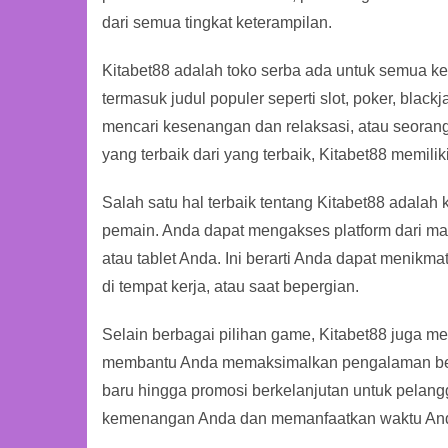
dari semua tingkat keterampilan.
Kitabet88 adalah toko serba ada untuk semua ke
termasuk judul populer seperti slot, poker, blac
mencari kesenangan dan relaksasi, atau seoran
yang terbaik dari yang terbaik, Kitabet88 memili
Salah satu hal terbaik tentang Kitabet88 adala
pemain. Anda dapat mengakses platform dari ma
atau tablet Anda. Ini berarti Anda dapat menikm
di tempat kerja, atau saat bepergian.
Selain berbagai pilihan game, Kitabet88 juga 
membantu Anda memaksimalkan pengalaman ber
baru hingga promosi berkelanjutan untuk pelang
kemenangan Anda dan memanfaatkan waktu Anda 