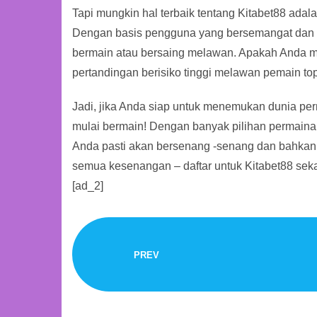
Tapi mungkin hal terbaik tentang Kitabet88 ada
Dengan basis pengguna yang bersemangat dan ak
bermain atau bersaing melawan. Apakah Anda 
pertandingan berisiko tinggi melawan pemain to
Jadi, jika Anda siap untuk menemukan dunia perm
mulai bermain! Dengan banyak pilihan permaina
Anda pasti akan bersenang -senang dan bahkan
semua kesenangan – daftar untuk Kitabet88 sekar
[ad_2]
PREV