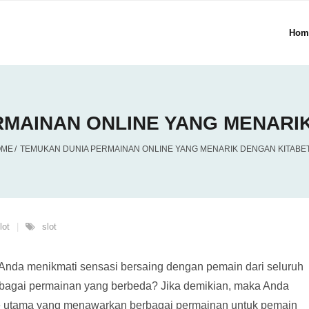
Hom
MAINAN ONLINE YANG MENARI
OME
/
TEMUKAN DUNIA PERMAINAN ONLINE YANG MENARIK DENGAN KITABE
lot
slot
da menikmati sensasi bersaing dengan pemain dari seluruh
rbagai permainan yang berbeda? Jika demikian, maka Anda
ine utama yang menawarkan berbagai permainan untuk pemain