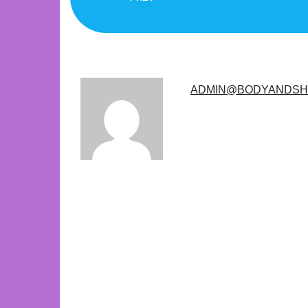
ADMIN@BODYANDSH