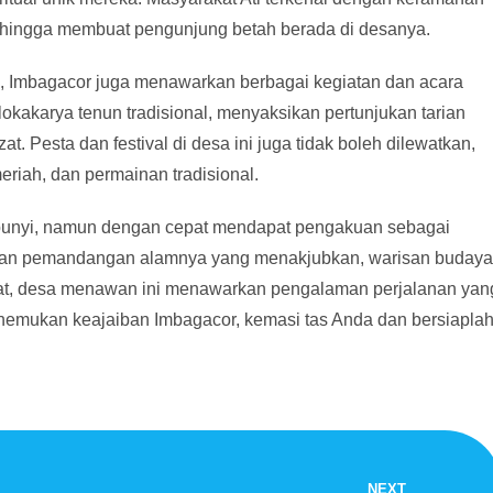
hingga membuat pengunjung betah berada di desanya.
, Imbagacor juga menawarkan berbagai kegiatan dan acara
okakarya tenun tradisional, menyaksikan pertunjukan tarian
at. Pesta dan festival di desa ini juga tidak boleh dilewatkan,
riah, dan permainan tradisional.
unyi, namun dengan cepat mendapat pengakuan sebagai
Dengan pemandangan alamnya yang menakjubkan, warisan budaya
t, desa menawan ini menawarkan pengalaman perjalanan yan
menemukan keajaiban Imbagacor, kemasi tas Anda dan bersiapla
NEXT