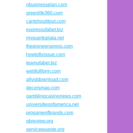
nbusinessplan.com
greenlife360.com
cantshoutitout.com
expressufabet.biz
mypuertoplata.net
thepioneerxpress.com
howtofixissue.com
teamufabet.biz
webfullform.com
allviddownload.com
decorsmag.com
gamblingcasinonews.com
universitiesofamerica.net
progameofbrands.com
qbreview.org
servicewueste.org