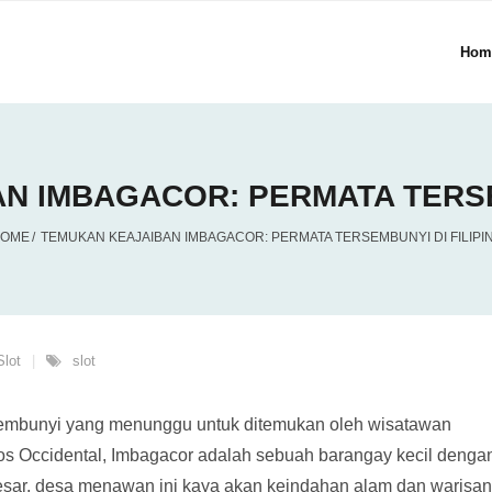
Hom
N IMBAGACOR: PERMATA TERSEM
OME
/
TEMUKAN KEAJAIBAN IMBAGACOR: PERMATA TERSEMBUNYI DI FILIPI
Slot
slot
tersembunyi yang menunggu untuk ditemukan oleh wisatawan
gros Occidental, Imbagacor adalah sebuah barangay kecil denga
besar, desa menawan ini kaya akan keindahan alam dan warisan