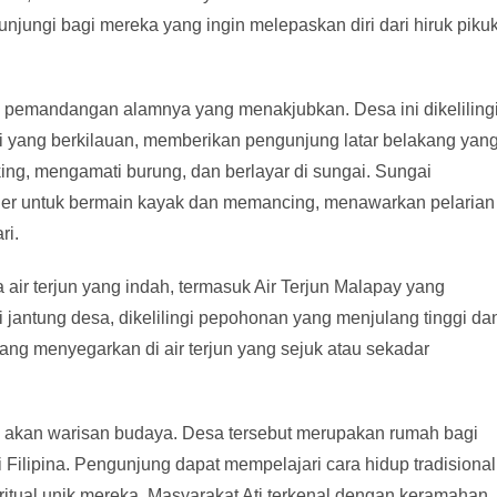
njungi bagi mereka yang ingin melepaskan diri dari hiruk piku
h pemandangan alamnya yang menakjubkan. Desa ini dikeliling
ai yang berkilauan, memberikan pengunjung latar belakang yan
king, mengamati burung, dan berlayar di sungai. Sungai
er untuk bermain kayak dan memancing, menawarkan pelarian
ri.
ir terjun yang indah, termasuk Air Terjun Malapay yang
i jantung desa, dikelilingi pepohonan yang menjulang tinggi da
ang menyegarkan di air terjun yang sejuk atau sekadar
a akan warisan budaya. Desa tersebut merupakan rumah bagi
i Filipina. Pengunjung dapat mempelajari cara hidup tradisional
an ritual unik mereka. Masyarakat Ati terkenal dengan keramahan