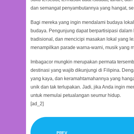
dan semangat penyambutannya yang hangat, se
Bagi mereka yang ingin mendalami budaya lokal
budaya. Pengunjung dapat berpartisipasi dalam l
tradisional, dan mencicipi masakan lokal yang lez
menampilkan parade warna-warni, musik yang me
Imbagacor mungkin merupakan permata tersemb
destinasi yang wajib dikunjungi di Filipina. 
yang kaya, dan keramahtamahannya yang hanga
unik dan tak terlupakan. Jadi, jika Anda ingin 
untuk memulai petualangan seumur hidup.
[ad_2]
PREV