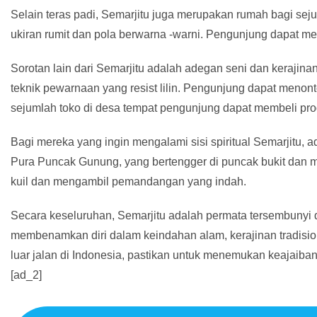
Selain teras padi, Semarjitu juga merupakan rumah bagi sej
ukiran rumit dan pola berwarna -warni. Pengunjung dapat me
Sorotan lain dari Semarjitu adalah adegan seni dan kerajina
teknik pewarnaan yang resist lilin. Pengunjung dapat menonto
sejumlah toko di desa tempat pengunjung dapat membeli prod
Bagi mereka yang ingin mengalami sisi spiritual Semarjitu, ad
Pura Puncak Gunung, yang bertengger di puncak bukit dan
kuil dan mengambil pemandangan yang indah.
Secara keseluruhan, Semarjitu adalah permata tersembunyi
membenamkan diri dalam keindahan alam, kerajinan tradisional
luar jalan di Indonesia, pastikan untuk menemukan keajaiban
[ad_2]