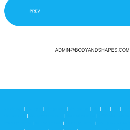
PREV
ADMIN@BODYANDSHAPES.COM
dominoqq
|
situs pkv
|
pkv games
|
pkv games
|
pkv
|
pkv
|
pkv
|
pkv
slot maxwin
|
slot gacor maxwin
|
slot anti rungkat
|
x500 slot
|
demo 
menuqq daftar
|
murniqq daftar
|
hematqq daftar
|
pkv
|
pkv games 