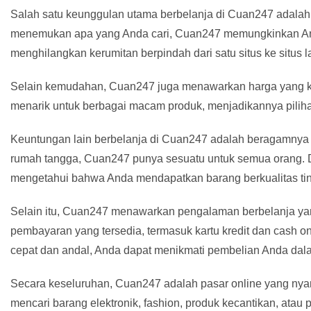
Salah satu keunggulan utama berbelanja di Cuan247 adalah
menemukan apa yang Anda cari, Cuan247 memungkinkan Anda
menghilangkan kerumitan berpindah dari satu situs ke situs
Selain kemudahan, Cuan247 juga menawarkan harga yang ko
menarik untuk berbagai macam produk, menjadikannya pili
Keuntungan lain berbelanja di Cuan247 adalah beragamnya pr
rumah tangga, Cuan247 punya sesuatu untuk semua orang. D
mengetahui bahwa Anda mendapatkan barang berkualitas tin
Selain itu, Cuan247 menawarkan pengalaman berbelanja ya
pembayaran yang tersedia, termasuk kartu kredit dan cash o
cepat dan andal, Anda dapat menikmati pembelian Anda dala
Secara keseluruhan, Cuan247 adalah pasar online yang ny
mencari barang elektronik, fashion, produk kecantikan, at