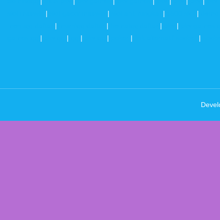
dominoqq
|
situs pkv
|
pkv games
|
pkv games
|
pkv
|
pkv
|
pkv
|
pkv
slot maxwin
|
slot gacor maxwin
|
slot anti rungkat
|
x500 slot
|
demo 
menuqq daftar
|
murniqq daftar
|
hematqq daftar
|
pkv
|
pkv games 
games qq
|
pkv qq
|
qq
|
pkv qq
|
poker
|
link alternatif sbobet
|
sbobe
Devel