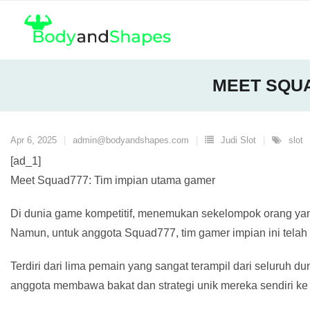
Skip
to
content
MEET SQUA
Apr 6, 2025
admin@bodyandshapes.com
Judi Slot
slot
[ad_1]
Meet Squad777: Tim impian utama gamer
Di dunia game kompetitif, menemukan sekelompok orang yang
Namun, untuk anggota Squad777, tim gamer impian ini telah
Terdiri dari lima pemain yang sangat terampil dari seluruh 
anggota membawa bakat dan strategi unik mereka sendiri ke 