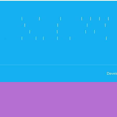
dominoqq
|
situs pkv
|
pkv games
|
pkv games
|
pkv
|
pkv
|
pkv
|
pkv
slot maxwin
|
slot gacor maxwin
|
slot anti rungkat
|
x500 slot
|
demo 
menuqq daftar
|
murniqq daftar
|
hematqq daftar
|
pkv
|
pkv games 
games qq
|
pkv qq
|
qq
|
pkv qq
|
poker
|
link alternatif sbobet
|
sbobe
Devel