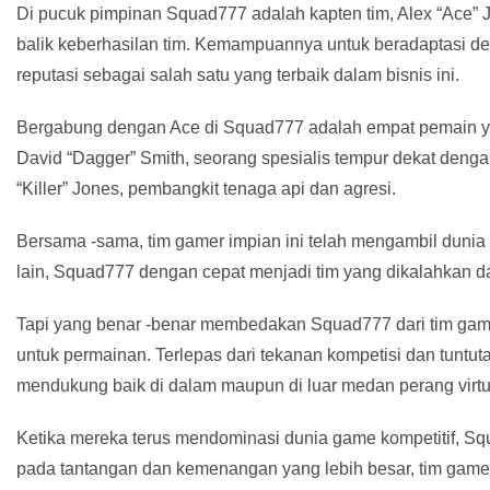
Di pucuk pimpinan Squad777 adalah kapten tim, Alex “Ace” J
balik keberhasilan tim. Kemampuannya untuk beradaptasi 
reputasi sebagai salah satu yang terbaik dalam bisnis ini.
Bergabung dengan Ace di Squad777 adalah empat pemain yang
David “Dagger” Smith, seorang spesialis tempur dekat deng
“Killer” Jones, pembangkit tenaga api dan agresi.
Bersama -sama, tim gamer impian ini telah mengambil dunia 
lain, Squad777 dengan cepat menjadi tim yang dikalahkan da
Tapi yang benar -benar membedakan Squad777 dari tim game
untuk permainan. Terlepas dari tekanan kompetisi dan tunt
mendukung baik di dalam maupun di luar medan perang virtu
Ketika mereka terus mendominasi dunia game kompetitif, S
pada tantangan dan kemenangan yang lebih besar, tim gamer 