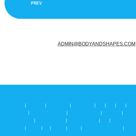
PREV
ADMIN@BODYANDSHAPES.COM
dominoqq
|
situs pkv
|
pkv games
|
pkv games
|
pkv
|
pkv
|
pkv
|
pkv
slot maxwin
|
slot gacor maxwin
|
slot anti rungkat
|
x500 slot
|
demo 
menuqq daftar
|
murniqq daftar
|
hematqq daftar
|
pkv
|
pkv games 
games qq
|
pkv qq
|
qq
|
pkv qq
|
poker
|
link alternatif sbobet
|
sbobe