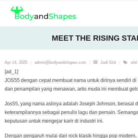
Skip
to
content
MEET THE RISING STA
Apr 14, 2025
admin@bodyandshapes.com
Judi Slot
slot
[ad_1]
JOS55 dengan cepat membuat nama untuk dirinya sendiri di 
dan penampilan yang menawan, artis muda ini membuat gel
Jos55, yang nama aslinya adalah Joseph Johnson, berasal dar
keterampilannya sebagai penulis lagu dan pemain. Semangat
keputusan untuk mengejar karir di industri ini.
Dengan pengaruh mulai dari rock klasik hingga pop modern