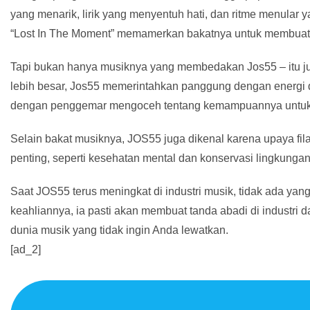
yang menarik, lirik yang menyentuh hati, dan ritme menular
“Lost In The Moment” memamerkan bakatnya untuk membuat 
Tapi bukan hanya musiknya yang membedakan Jos55 – itu jug
lebih besar, Jos55 memerintahkan panggung dengan energi d
dengan penggemar mengoceh tentang kemampuannya untuk t
Selain bakat musiknya, JOS55 juga dikenal karena upaya fi
penting, seperti kesehatan mental dan konservasi lingkungan
Saat JOS55 terus meningkat di industri musik, tidak ada ya
keahliannya, ia pasti akan membuat tanda abadi di industri
dunia musik yang tidak ingin Anda lewatkan.
[ad_2]