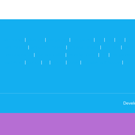
dominoqq
|
situs pkv
|
pkv games
|
pkv games
|
pkv
|
pkv
|
pkv
|
pkv
slot maxwin
|
slot gacor maxwin
|
slot anti rungkat
|
x500 slot
|
demo 
menuqq daftar
|
murniqq daftar
|
hematqq daftar
|
pkv
|
pkv games 
games qq
|
pkv qq
|
qq
|
pkv qq
|
poker
|
link alternatif sbobet
|
sbobe
Devel