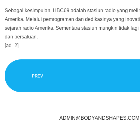
Sebagai kesimpulan, HBC69 adalah stasiun radio yang meli
Amerika. Melalui pemrograman dan dedikasinya yang inovati
sejarah radio Amerika. Sementara stasiun mungkin tidak la
dan persatuan.
[ad_2]
PREV
ADMIN@BODYANDSHAPES.COM