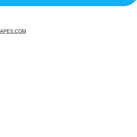
APES.COM