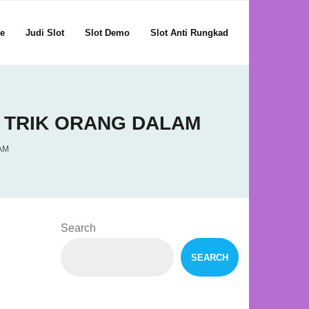
e
Judi Slot
Slot Demo
Slot Anti Rungkad
N TRIK ORANG DALAM
AM
Search
SEARCH