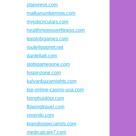
zippyrevs.com
matkanumbernow.com
myjobcirculars.com
healthmoreoverfitness.com
topslotxgames.com
routerloggnet.net
dantella6.com
slotsgamesone.com
hispinzone.com
kalyanbazarnights.com
top-online-casino-usa.com
honghuidoor.com
flowingtravel.com
nineniki.com
brandiospecialists.com
medicalcare7.com