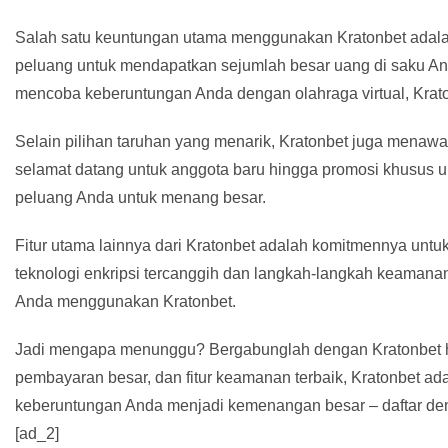
Salah satu keuntungan utama menggunakan Kratonbet adala
peluang untuk mendapatkan sejumlah besar uang di saku An
mencoba keberuntungan Anda dengan olahraga virtual, Krato
Selain pilihan taruhan yang menarik, Kratonbet juga men
selamat datang untuk anggota baru hingga promosi khusus 
peluang Anda untuk menang besar.
Fitur utama lainnya dari Kratonbet adalah komitmennya un
teknologi enkripsi tercanggih dan langkah-langkah keamanan
Anda menggunakan Kratonbet.
Jadi mengapa menunggu? Bergabunglah dengan Kratonbet har
pembayaran besar, dan fitur keamanan terbaik, Kratonbet a
keberuntungan Anda menjadi kemenangan besar – daftar denga
[ad_2]