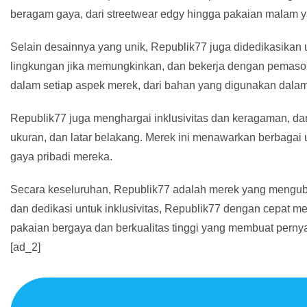
beragam gaya, dari streetwear edgy hingga pakaian malam y
Selain desainnya yang unik, Republik77 juga didedikasikan 
lingkungan jika memungkinkan, dan bekerja dengan pemasok y
dalam setiap aspek merek, dari bahan yang digunakan dala
Republik77 juga menghargai inklusivitas dan keragaman, da
ukuran, dan latar belakang. Merek ini menawarkan berbaga
gaya pribadi mereka.
Secara keseluruhan, Republik77 adalah merek yang mengubah
dan dedikasi untuk inklusivitas, Republik77 dengan cepat m
pakaian bergaya dan berkualitas tinggi yang membuat pernyata
[ad_2]