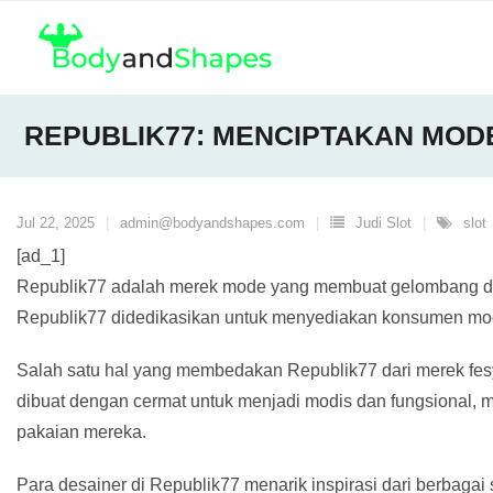
Skip
to
content
REPUBLIK77: MENCIPTAKAN MOD
Jul 22, 2025
admin@bodyandshapes.com
Judi Slot
slot
[ad_1]
Republik77 adalah merek mode yang membuat gelombang di indu
Republik77 didedikasikan untuk menyediakan konsumen mode
Salah satu hal yang membedakan Republik77 dari merek fesy
dibuat dengan cermat untuk menjadi modis dan fungsional, 
pakaian mereka.
Para desainer di Republik77 menarik inspirasi dari berbaga