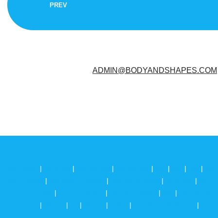
PREV
ADMIN@BODYANDSHAPES.COM
dominoqq
|
situs pkv
|
pkv games
|
pkv games
|
pkv
|
pkv
|
pkv
|
pkv
slot maxwin
|
slot gacor maxwin
|
slot anti rungkat
|
x500 slot
|
demo 
menuqq daftar
|
murniqq daftar
|
hematqq daftar
|
pkv
|
pkv games 
games qq
|
pkv qq
|
qq
|
pkv qq
|
poker
|
link alternatif sbobet
|
sbobe