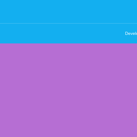
Devel