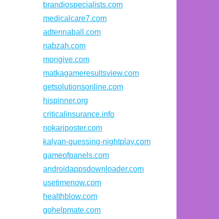
brandiospecialists.com
medicalcare7.com
adtennaball.com
nabzah.com
mongive.com
matkagameresultsview.com
getsolutionsonline.com
hispinner.org
criticalinsurance.info
nokariposter.com
kalyan-guessing-nightplay.com
gameofpanels.com
androidappsdownloader.com
usetimenow.com
healthblow.com
gohelpmate.com