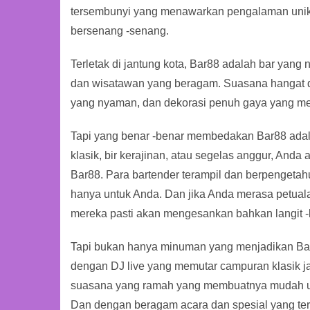
tersembunyi yang menawarkan pengalaman unik d
bersenang -senang.
Terletak di jantung kota, Bar88 adalah bar ya
dan wisatawan yang beragam. Suasana hangat 
yang nyaman, dan dekorasi penuh gaya yang men
Tapi yang benar -benar membedakan Bar88 adal
klasik, bir kerajinan, atau segelas anggur, An
Bar88. Para bartender terampil dan berpengeta
hanya untuk Anda. Dan jika Anda merasa petuala
mereka pasti akan mengesankan bahkan langit -l
Tapi bukan hanya minuman yang menjadikan Bar8
dengan DJ live yang memutar campuran klasik ja
suasana yang ramah yang membuatnya mudah u
Dan dengan beragam acara dan spesial yang ter