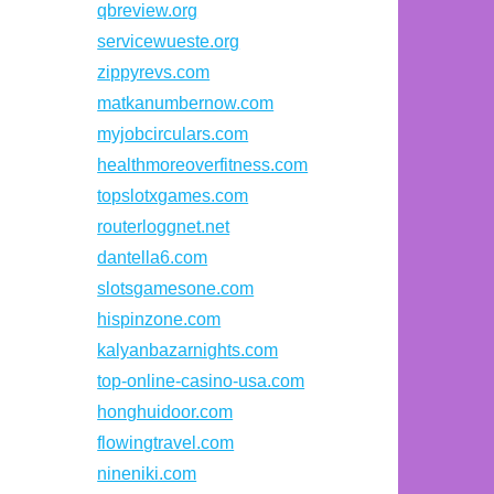
qbreview.org
servicewueste.org
zippyrevs.com
matkanumbernow.com
myjobcirculars.com
healthmoreoverfitness.com
topslotxgames.com
routerloggnet.net
dantella6.com
slotsgamesone.com
hispinzone.com
kalyanbazarnights.com
top-online-casino-usa.com
honghuidoor.com
flowingtravel.com
nineniki.com