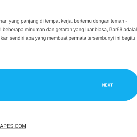
ari yang panjang di tempat kerja, bertemu dengan teman -
i beberapa minuman dan getaran yang luar biasa, Bar88 adala
kan sendiri apa yang membuat permata tersembunyi ini begitu
NEXT
APES.COM